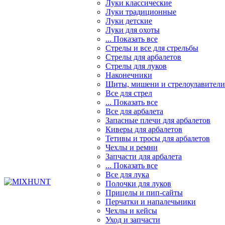
Луки классические
Луки традиционные
Луки детские
Луки для охоты
... Показать все
Стрелы и все для стрельбы
Стрелы для арбалетов
Стрелы для луков
Наконечники
Щиты, мишени и стрелоулавители
Все для стрел
... Показать все
Все для арбалета
Запасные плечи для арбалетов
Киверы для арбалетов
Тетивы и тросы для арбалетов
Чехлы и ремни
Запчасти для арбалета
... Показать все
Все для лука
Полочки для луков
Прицелы и пип-сайты
Перчатки и напалечьники
Чехлы и кейсы
Уход и запчасти