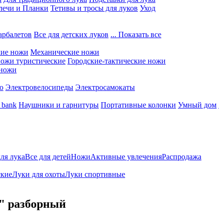
лечи и Планки
Тетивы и тросы для луков
Уход
арбалетов
Все для детских луков
... Показать все
кие ножи
Механические ножи
ожи туристические
Городские-тактические ножи
 ножи
о
Электровелосипеды
Электросамокаты
 bank
Наушники и гарнитуры
Портативные колонки
Умный дом
для лука
Все для детей
Ножи
Активные увлечения
Распродажа
ские
Луки для охоты
Луки спортивные
0" разборный