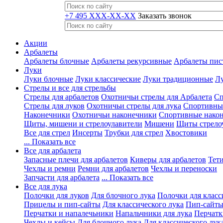
+7 495 XXX-XX-XX
Заказать звонок
Акции
Арбалеты
Арбалеты блочные
Арбалеты рекурсивные
Арбалеты пис
Луки
Луки блочные
Луки классические
Луки традиционные
Лу
Стрелы и все для стрельбы
Стрелы для арбалетов
Охотничьи стрелы для Арбалета
Сп
Стрелы для луков
Охотничьи стрелы для лука
Спортивные
Наконечники
Охотничьи наконечники
Спортивные нако
Щиты, мишени и стрелоулавители
Мишени
Щиты стрело
Все для стрел
Инсерты
Трубки для стрел
Хвостовики
... Показать все
Все для арбалета
Запасные плечи для арбалетов
Киверы для арбалетов
Тети
Чехлы и ремни
Ремни для арбалетов
Чехлы и переноски
Запчасти для арбалета
... Показать все
Все для лука
Полочки для луков
Для блочного лука
Полочки для класс
Прицелы и пип-сайты
Для классического лука
Пип-сайты
Перчатки и напалечьники
Напальчники для лука
Перчатк
Чехлы и кейсы
Для блочного лука
Для классического лук