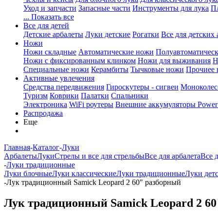
Уход и запчасти
Запасные части
Инструменты для лука
П
... Показать все
Все для детей
Детские арбалеты
Луки детские
Рогатки
Все для детских 
Ножи
Ножи складные
Автоматические ножи
Полуавтоматичес
Ножи с фиксированным клинком
Ножи для выживания
Н
Специальные ножи
Керамбиты
Тычковые ножи
Прочиее
Активные увлечения
Средства передвижения
Гироскутеры - сигвеи
Моноколес
Туризм
Коврики
Палатки
Спальники
Электроника
WiFi роутеры
Внешние аккумуляторы Power
Распродажа
Еще
Главная
-
Каталог
-
Луки
Арбалеты
Луки
Стрелы и все для стрельбы
Все для арбалета
Все 
-
Луки традиционные
Луки блочные
Луки классические
Луки традиционные
Луки дет
-
Лук традиционный Samick Leopard 2 60" разборный
Лук традиционный Samick Leopard 2 6