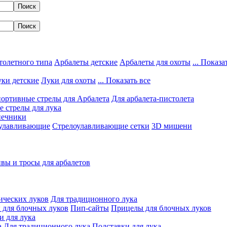
толетного типа
Арбалеты детские
Арбалеты для охоты
... Показа
ки детские
Луки для охоты
... Показать все
ортивные стрелы для Арбалета
Для арбалета-пистолета
 стрелы для лука
нечники
улавливающие
Стрелоулавливающие сетки
3D мишени
вы и тросы для арбалетов
ических луков
Для традиционного лука
 для блочных луков
Пип-сайты
Прицелы для блочных луков
и для лука
а
Для традиционного лука
Подставки для лука