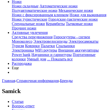
Ножи
Ножи складные
Автоматические ножи
Полуавтоматические ножи
Механические ножи
Ножи с фиксированным клинком
Ножи для выживания
Ножи туристические
Городские-тактические ножи
Специальные ножи
Керамбиты
Тычковые ножи
Прочиее ножи
Активные увлечения
Средства передвижения
Гироскутеры - сигвеи
Моноколесо
Электровелосипеды
Электросамокаты
Туризм
Коврики
Палатки
Спальники
Электроника
WiFi роутеры
Внешние аккумуляторы
Power bank
Наушники и гарнитуры
Портативные
колонки
Умный дом
... Показать все
Распродажа
Еще
Главная
-
Справочная информация
-
Бренды
Samick
Статьи
Вопрос-ответ