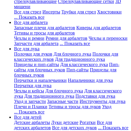
стрелоулавливающие
Стрелоулавливающие сетки
3D
мишени
Все для стрел
Инсерты
Трубки для стрел
Хвостовики
... Показать все
Все для арбалета
Запасные плечи для арбалетов
Киверы для арбалетов
Тетивы и тросы для арбалетов
Чехлы и ремни
Ремни для арбалетов
Чехлы и переноски
Запчасти для арбалета
... Показать все
Все для лука
Полочки для луков
Для блочного лука
Полочки для
классических луков
Для традиционного лука
Прицелы и пип-сайты
Для классического лука
Пип-
сайты для блочных луков
Пип-сайты
Прицелы для
блочных луков
Перчатки и напалечьники
Напальчники для лука
Перчатки для лука
Чехлы и кейсы
Для блочного лука
Для классического
лука
Для традиционного лука
Подставки для лука
Уход и запчасти
Запасные части
Инструменты для лука
Плечи и Планки
Тетивы и тросы для луков
Уход
... Показать все
Все для детей
Детские арбалеты
Луки детские
Рогатки
Все для
детских арбалетов
Все для детских луков
... Показать все