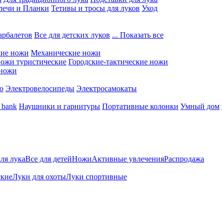
лечи и Планки
Тетивы и тросы для луков
Уход
арбалетов
Все для детских луков
... Показать все
кие ножи
Механические ножи
ожи туристические
Городские-тактические ножи
 ножи
о
Электровелосипеды
Электросамокаты
 bank
Наушники и гарнитуры
Портативные колонки
Умный дом
для лука
Все для детей
Ножи
Активные увлечения
Распродажа
ские
Луки для охоты
Луки спортивные