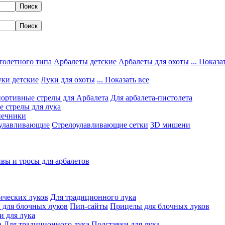
толетного типа
Арбалеты детские
Арбалеты для охоты
... Показа
ки детские
Луки для охоты
... Показать все
ортивные стрелы для Арбалета
Для арбалета-пистолета
 стрелы для лука
нечники
улавливающие
Стрелоулавливающие сетки
3D мишени
вы и тросы для арбалетов
ических луков
Для традиционного лука
 для блочных луков
Пип-сайты
Прицелы для блочных луков
и для лука
а
Для традиционного лука
Подставки для лука