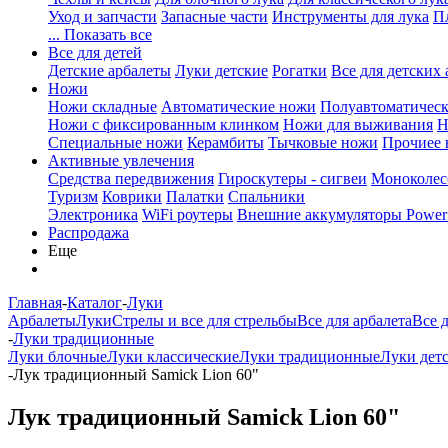
Уход и запчасти
Запасные части
Инструменты для лука
П
... Показать все
Все для детей
Детские арбалеты
Луки детские
Рогатки
Все для детских 
Ножи
Ножи складные
Автоматические ножи
Полуавтоматичес
Ножи с фиксированным клинком
Ножи для выживания
Н
Специальные ножи
Керамбиты
Тычковые ножи
Прочиее
Активные увлечения
Средства передвижения
Гироскутеры - сигвеи
Моноколес
Туризм
Коврики
Палатки
Спальники
Электроника
WiFi роутеры
Внешние аккумуляторы Power
Распродажа
Еще
Главная
-
Каталог
-
Луки
Арбалеты
Луки
Стрелы и все для стрельбы
Все для арбалета
Все 
-
Луки традиционные
Луки блочные
Луки классические
Луки традиционные
Луки дет
-
Лук традиционный Samick Lion 60"
Лук традиционный Samick Lion 60"