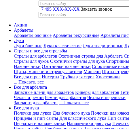
+7 495 XXX-XX-XX
Заказать звонок
Акции
Арбалеты
Арбалеты блочные
Арбалеты рекурсивные
Арбалеты пис
Луки
Луки блочные
Луки классические
Луки традиционные
Лу
Стрелы и все для стрельбы
Стрелы для арбалетов
Охотничьи стрелы для Арбалета
Сп
Стрелы для луков
Охотничьи стрелы для лука
Спортивные
Наконечники
Охотничьи наконечники
Спортивные нако
Щиты, мишени и стрелоулавители
Мишени
Щиты стрело
Все для стрел
Инсерты
Трубки для стрел
Хвостовики
... Показать все
Все для арбалета
Запасные плечи для арбалетов
Киверы для арбалетов
Тети
Чехлы и ремни
Ремни для арбалетов
Чехлы и переноски
Запчасти для арбалета
... Показать все
Все для лука
Полочки для луков
Для блочного лука
Полочки для класс
Прицелы и пип-сайты
Для классического лука
Пип-сайты
Перчатки и напалечьники
Напальчники для лука
Перчатк
Чехлы и кейсы
Для блочного лука
Для классического лук