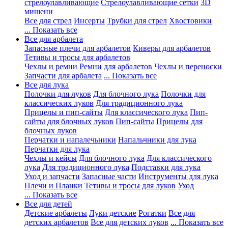
стрелоулавливающие
Стрелоулавливающие сетки
3D
мишени
Все для стрел
Инсерты
Трубки для стрел
Хвостовики
... Показать все
Все для арбалета
Запасные плечи для арбалетов
Киверы для арбалетов
Тетивы и тросы для арбалетов
Чехлы и ремни
Ремни для арбалетов
Чехлы и переноски
Запчасти для арбалета
... Показать все
Все для лука
Полочки для луков
Для блочного лука
Полочки для
классических луков
Для традиционного лука
Прицелы и пип-сайты
Для классического лука
Пип-
сайты для блочных луков
Пип-сайты
Прицелы для
блочных луков
Перчатки и напалечьники
Напальчники для лука
Перчатки для лука
Чехлы и кейсы
Для блочного лука
Для классического
лука
Для традиционного лука
Подставки для лука
Уход и запчасти
Запасные части
Инструменты для лука
Плечи и Планки
Тетивы и тросы для луков
Уход
... Показать все
Все для детей
Детские арбалеты
Луки детские
Рогатки
Все для
детских арбалетов
Все для детских луков
... Показать все