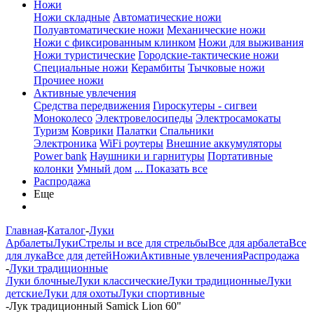
Ножи
Ножи складные
Автоматические ножи
Полуавтоматические ножи
Механические ножи
Ножи с фиксированным клинком
Ножи для выживания
Ножи туристические
Городские-тактические ножи
Специальные ножи
Керамбиты
Тычковые ножи
Прочиее ножи
Активные увлечения
Средства передвижения
Гироскутеры - сигвеи
Моноколесо
Электровелосипеды
Электросамокаты
Туризм
Коврики
Палатки
Спальники
Электроника
WiFi роутеры
Внешние аккумуляторы
Power bank
Наушники и гарнитуры
Портативные
колонки
Умный дом
... Показать все
Распродажа
Еще
Главная
-
Каталог
-
Луки
Арбалеты
Луки
Стрелы и все для стрельбы
Все для арбалета
Все
для лука
Все для детей
Ножи
Активные увлечения
Распродажа
-
Луки традиционные
Луки блочные
Луки классические
Луки традиционные
Луки
детские
Луки для охоты
Луки спортивные
-
Лук традиционный Samick Lion 60"