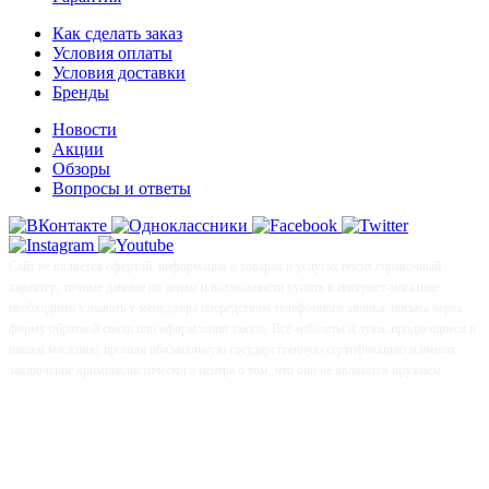
Как сделать заказ
Условия оплаты
Условия доставки
Бренды
Новости
Акции
Обзоры
Вопросы и ответы
Сайт не является офертой, информация о товарах и услугах носит справочный
характер, точные данные по ценам и возможности купить в интернет-магазине
необходимо узнавать у менеджера посредством телефонного звонка, письма через
форму обратной связи или оформления заказа. Все арбалеты и луки, продающиеся в
нашем магазине, прошли обязательную государственную сертификацию и имеют
заключение криминалистического центра о том, что они не являются оружием.