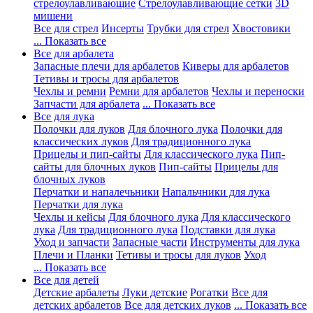
стрелоулавливающие
Стрелоулавливающие сетки
3D
мишени
Все для стрел
Инсерты
Трубки для стрел
Хвостовики
... Показать все
Все для арбалета
Запасные плечи для арбалетов
Киверы для арбалетов
Тетивы и тросы для арбалетов
Чехлы и ремни
Ремни для арбалетов
Чехлы и переноски
Запчасти для арбалета
... Показать все
Все для лука
Полочки для луков
Для блочного лука
Полочки для
классических луков
Для традиционного лука
Прицелы и пип-сайты
Для классического лука
Пип-
сайты для блочных луков
Пип-сайты
Прицелы для
блочных луков
Перчатки и напалечьники
Напальчники для лука
Перчатки для лука
Чехлы и кейсы
Для блочного лука
Для классического
лука
Для традиционного лука
Подставки для лука
Уход и запчасти
Запасные части
Инструменты для лука
Плечи и Планки
Тетивы и тросы для луков
Уход
... Показать все
Все для детей
Детские арбалеты
Луки детские
Рогатки
Все для
детских арбалетов
Все для детских луков
... Показать все