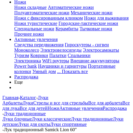
Ножи
Ножи складные
Автоматические ножи
Полуавтоматические ножи
Механические ножи
Ножи с фиксированным клинком
Ножи для выживания
Ножи туристические
Городские-тактические ножи
Специальные ножи
Керамбиты
Тычковые ножи
Прочиее ножи
Активные увлечения
Средства передвижения
Гироскутеры - сигвеи
Моноколесо
Электровелосипеды
Электросамокаты
Туризм
Коврики
Палатки
Спальники
Электроника
WiFi роутеры
Внешние аккумуляторы
Power bank
Наушники и гарнитуры
Портативные
колонки
Умный дом
... Показать все
Распродажа
Еще
Главная
-
Каталог
-
Луки
Арбалеты
Луки
Стрелы и все для стрельбы
Все для арбалета
Все
для лука
Все для детей
Ножи
Активные увлечения
Распродажа
-
Луки традиционные
Луки блочные
Луки классические
Луки традиционные
Луки
детские
Луки для охоты
Луки спортивные
-
Лук традиционный Samick Lion 60"