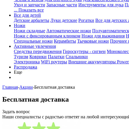
Уход и запчасти
Запасные части
Инструменты для лука
П
... Показать все
Все для детей
Детские арбалеты
Луки детские
Рогатки
Все для детских 
Ножи
Ножи складные
Автоматические ножи
Полуавтоматичес
Ножи с фиксированным клинком
Ножи для выживания
Н
Специальные ножи
Керамбиты
Тычковые ножи
Прочиее
Активные увлечения
Средства передвижения
Гироскутеры - сигвеи
Моноколес
Туризм
Коврики
Палатки
Спальники
Электроника
WiFi роутеры
Внешние аккумуляторы Power
Распродажа
Еще
Главная
-
Акции
-
Бесплатная доставка
Бесплатная доставка
Задать вопрос
Наши специалисты с радостью ответят на любой интересующий