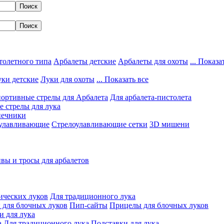
толетного типа
Арбалеты детские
Арбалеты для охоты
... Показа
ки детские
Луки для охоты
... Показать все
ортивные стрелы для Арбалета
Для арбалета-пистолета
 стрелы для лука
нечники
улавливающие
Стрелоулавливающие сетки
3D мишени
вы и тросы для арбалетов
ических луков
Для традиционного лука
 для блочных луков
Пип-сайты
Прицелы для блочных луков
и для лука
а
Для традиционного лука
Подставки для лука