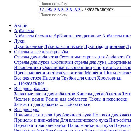
+7 495 XXX-XX-XX
Заказать звонок
Акции
Арбалеты
Арбалеты блочные
Арбалеты рекурсивные
Арбалеты пис
Луки
Луки блочные
Луки классические
Луки традиционные
Лу
Стрелы и все для стрельбы
Стрелы для арбалетов
Охотничьи стрелы для Арбалета
Сп
Стрелы для луков
Охотничьи стрелы для лука
Спортивные
Наконечники
Охотничьи наконечники
Спортивные нако
Щиты, мишени и стрелоулавители
Мишени
Щиты стрело
Все для стрел
Инсерты
Трубки для стрел
Хвостовики
... Показать все
Все для арбалета
Запасные плечи для арбалетов
Киверы для арбалетов
Тети
Чехлы и ремни
Ремни для арбалетов
Чехлы и переноски
Запчасти для арбалета
... Показать все
Все для лука
Полочки для луков
Для блочного лука
Полочки для класс
Прицелы и пип-сайты
Для классического лука
Пип-сайты
Перчатки и напалечьники
Напальчники для лука
Перчатк
Чехлы и кейсы
Для блочного лука
Для классического лук