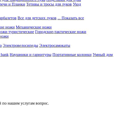
лечи и Планки
Тетивы и тросы для луков
Уход
арбалетов
Все для детских луков
... Показать все
кие ножи
Механические ножи
ожи туристические
Городские-тактические ножи
 ножи
о
Электровелосипеды
Электросамокаты
 bank
Наушники и гарнитуры
Портативные колонки
Умный дом
 по нашим услугам вопрос.